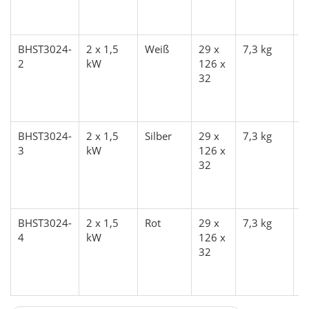
1
2
BHST3024-
2 x 1,5
Weiß
29 x
7,3 kg
1
2
kW
126 x
1
32
S
1
2
BHST3024-
2 x 1,5
Silber
29 x
7,3 kg
1
3
kW
126 x
1
32
S
1
2
BHST3024-
2 x 1,5
Rot
29 x
7,3 kg
1
4
kW
126 x
1
32
S
1
2