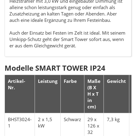
Heizstrahler mit 3,0 kW und eingebauter Dimmung ist
alleine schon leistungsstark genug oder einfach als
Zusatzheizung an kalten Tagen oder Abenden. Aber
auch eine ideale Ergänzung zu Ihrem Festeinbau.
Auch der Einsatz bei Festen im Zelt ist ideal. Mit seinem
Umkipp-Schutz geht der Smart Tower sofort aus, wenn
er aus dem Gleichgewicht gerät.
Modelle SMART TOWER IP24
Artikel-
Leistung
Farbe
Maße
Gewicht
K
Nr.
(B X
H x T
in
cm)
BHST3024-
2 x 1,5
Schwarz
29 x
7,3 kg
1
1
kW
126 x
1
32
S